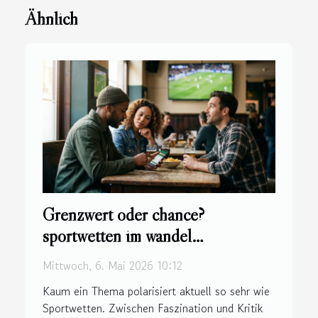
Ähnlich
Grenzwert oder chance?
sportwetten im wandel
gesellschaftlicher wahrnehmung
Mittwoch, 6. Mai 2026 10:12
Kaum ein Thema polarisiert aktuell so sehr wie
Sportwetten. Zwischen Faszination und Kritik