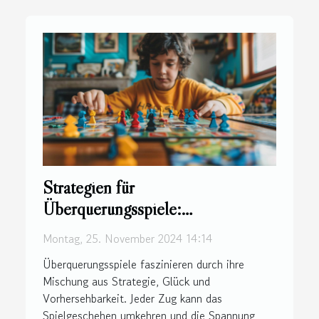
Strategien für
Überquerungsspiele:
Gewinnchancen sicher nutzen
Montag, 25. November 2024 14:14
Überquerungsspiele faszinieren durch ihre
Mischung aus Strategie, Glück und
Vorhersehbarkeit. Jeder Zug kann das
Spielgeschehen umkehren und die Spannung