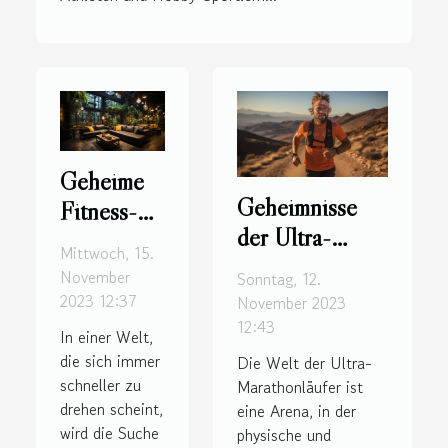
Geheime
Geheimnisse
Fitness-
der Ultra-
Oasen in
Mittwoch, 15.
Marathonläufer:
der Stadt
November
Sonntag, 12.
Ausdauer
2023 12:37
November 2023
jenseits der
12:43
In einer Welt,
Grenzen
die sich immer
Die Welt der Ultra-
schneller zu
Marathonläufer ist
drehen scheint,
eine Arena, in der
wird die Suche
physische und