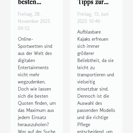
besten
Tipps zur
Quoten bei
Auswahl und
Freitag, 28.
Freitag, 13. Juni
Online-
Pflege von
November 2025
2025 10:46
Sportwetten
aufblasbaren
09:52
Aufblasbare
finden
Kajaks
Online-
Kajaks erfreuen
Sportwetten sind
sich immer
aus der Welt des
größerer
digitalen
Beliebtheit, da sie
Entertainments
leicht zu
nicht mehr
transportieren und
wegzudenken.
vielseitig
Doch wie lassen
einsetzbar sind.
sich die besten
Dennoch ist die
Quoten finden, um
Auswahl des
das Maximum aus
passenden Modells
jedem Einsatz
und die richtige
herauszuholen?
Pflege
Wer auf der Suche
entscheidend, um