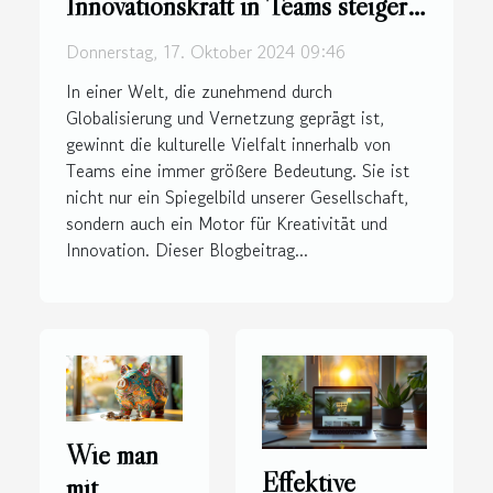
Innovationskraft in Teams steigern
kann
Donnerstag, 17. Oktober 2024 09:46
In einer Welt, die zunehmend durch
Globalisierung und Vernetzung geprägt ist,
gewinnt die kulturelle Vielfalt innerhalb von
Teams eine immer größere Bedeutung. Sie ist
nicht nur ein Spiegelbild unserer Gesellschaft,
sondern auch ein Motor für Kreativität und
Innovation. Dieser Blogbeitrag...
Wie man
Effektive
mit