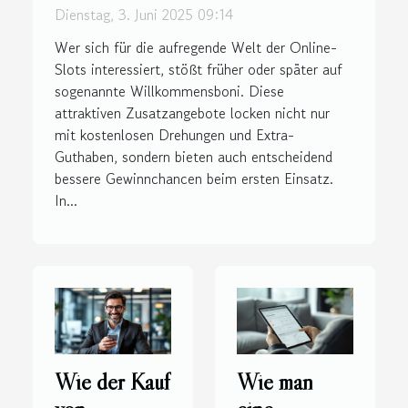
Einsatz in Online-Slots
Dienstag, 3. Juni 2025 09:14
Wer sich für die aufregende Welt der Online-
Slots interessiert, stößt früher oder später auf
sogenannte Willkommensboni. Diese
attraktiven Zusatzangebote locken nicht nur
mit kostenlosen Drehungen und Extra-
Guthaben, sondern bieten auch entscheidend
bessere Gewinnchancen beim ersten Einsatz.
In...
Wie der Kauf
Wie man