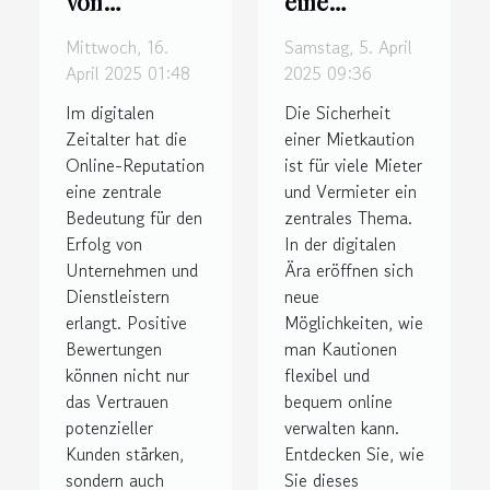
von
eine
Bewertungen
Mietkaution
Mittwoch, 16.
Samstag, 5. April
die Online-
flexibel und
April 2025 01:48
2025 09:36
Reputation
online an
Im digitalen
Die Sicherheit
verbessern
seine
Zeitalter hat die
einer Mietkaution
kann
Bedürfnisse
Online-Reputation
ist für viele Mieter
eine zentrale
und Vermieter ein
anpasst
Bedeutung für den
zentrales Thema.
Erfolg von
In der digitalen
Unternehmen und
Ära eröffnen sich
Dienstleistern
neue
erlangt. Positive
Möglichkeiten, wie
Bewertungen
man Kautionen
können nicht nur
flexibel und
das Vertrauen
bequem online
potenzieller
verwalten kann.
Kunden stärken,
Entdecken Sie, wie
sondern auch
Sie dieses