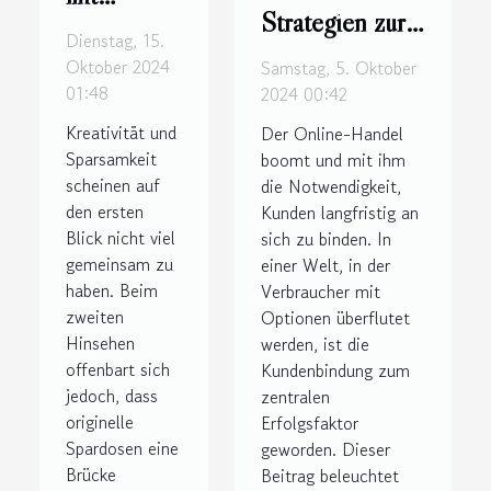
Strategien zur
originellen
Dienstag, 15.
Steigerung der
Spardosen
Oktober 2024
Samstag, 5. Oktober
Kundenbindung
kreativ
01:48
2024 00:42
im Online-
sparen
Kreativität und
Der Online-Handel
Handel
kann
Sparsamkeit
boomt und mit ihm
scheinen auf
die Notwendigkeit,
den ersten
Kunden langfristig an
Blick nicht viel
sich zu binden. In
gemeinsam zu
einer Welt, in der
haben. Beim
Verbraucher mit
zweiten
Optionen überflutet
Hinsehen
werden, ist die
offenbart sich
Kundenbindung zum
jedoch, dass
zentralen
originelle
Erfolgsfaktor
Spardosen eine
geworden. Dieser
Brücke
Beitrag beleuchtet