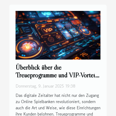
Überblick über die
Treueprogramme und VIP-Vorteile
in Online Spielbanken
Donnerstag, 9. Januar 2025 19:38
Das digitale Zeitalter hat nicht nur den Zugang
zu Online Spielbanken revolutioniert, sondern
auch die Art und Weise, wie diese Einrichtungen
ihre Kunden belohnen. Treueprogramme und